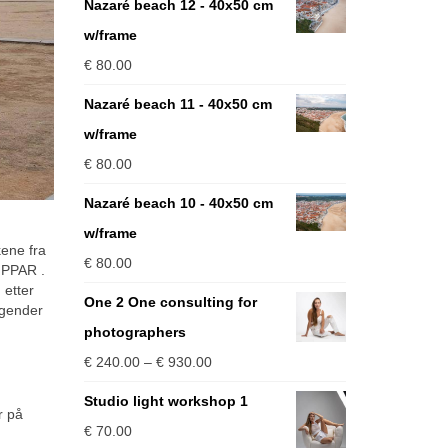
Nazaré beach 12 - 40x50 cm
w/frame
€
80.00
Nazaré beach 11 - 40x50 cm
w/frame
€
80.00
Nazaré beach 10 - 40x50 cm
w/frame
kene fra
€
80.00
IPPAR .
 etter
One 2 One consulting for
ggender
photographers
Price
€
240.00
–
€
930.00
range:
Studio light workshop 1
r på
€ 240.00
€
70.00