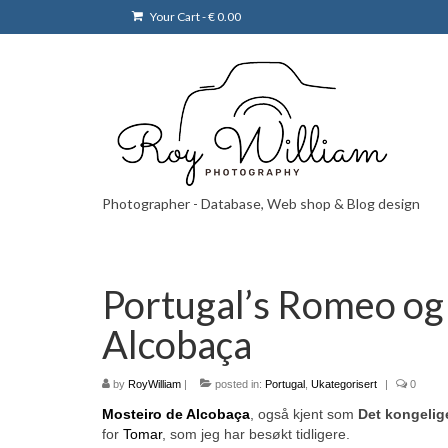
Your Cart
-
€
0.00
Photographer - Database, Web shop & Blog design
Portugal’s Romeo og 
Alcobaça
by
RoyWilliam
|
posted in:
Portugal
,
Ukategorisert
|
0
Mosteiro de Alcobaça
, også kjent som
Det
kongelig
for
Tomar
, som jeg har besøkt tidligere.