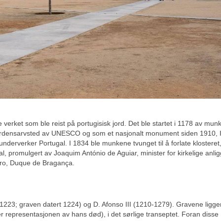
ske verket som ble reist på portugisisk jord. Det ble startet i 1178 av mun
t verdensarvsted av UNESCO og som et nasjonalt monument siden 1910, 
 underverker Portugal. I 1834 ble munkene tvunget til å forlate klosteret,
al, promulgert av Joaquim António de Aguiar, minister for kirkelige anli
edro, Duque de Bragança.
5-1223; graven datert 1224) og D. Afonso III (1210-1279). Gravene ligge
r representasjonen av hans død), i det sørlige transeptet. Foran disse