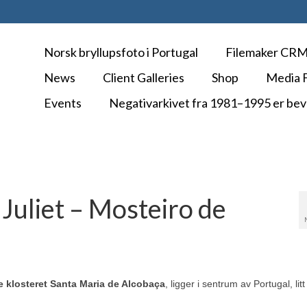
Norsk bryllupsfoto i Portugal
Filemaker CR
News
Client Galleries
Shop
Media F
Events
Negativarkivet fra 1981–1995 er bev
Juliet – Mosteiro de
e klosteret Santa Maria de Alcobaça
, ligger i sentrum av Portugal, litt