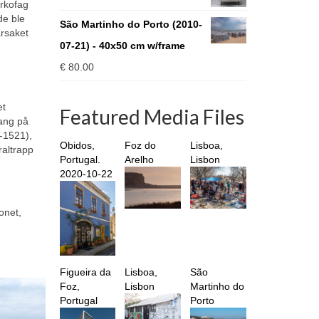
through
arkofag
de ble
€ 930.00
São Martinho do Porto (2010-
årsaket
07-21) - 40x50 cm w/frame
€
80.00
et
Featured Media Files
gang på
-1521),
Obidos,
Foz do
Lisboa,
raltrapp
Portugal.
Arelho
Lisbon
2020-10-22
ronet,
Figueira da
Lisboa,
São
Foz,
Lisbon
Martinho do
Portugal
Porto