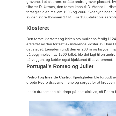
gravene, i et siderom, er åtte andre graver plassert, hv
tilhører D. Urraca, den første kona til D. Afonso II. Hi
forseglet igjen mellom 1996 og 2000. Sidebygningen, de
av den store flommen 1774. Fra 1500-tallet ble sarkofa
Klosteret
Den første klosteret og kirken sto muligens ferdig i 124
erstattet av den fortsatt eksisterende kloster av Dom D
det stedet. Lengden rundt den er 203 m og høyden har
på begynnelsen av 1500-tallet, ble det lagt til en andre e
på veggen, og kobler også kjøkkenet til soverommet.
Portugal’s Romeo og Juliet
Pedro I
og
Ines de Castro
. Kjærligheten ble forbudt av
drepte Pedro drapsmennene og sørget for at kroppen he
Ines’s drapsmenn ble drept på bestialsk vis, så Pedr