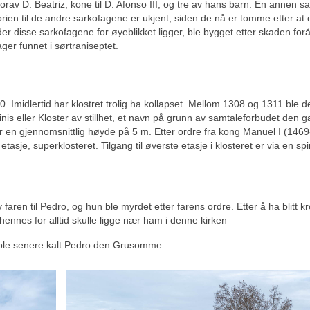
orav D. Beatriz, kone til D. Afonso III, og tre av hans barn. En annen s
storien til de andre sarkofagene er ukjent, siden de nå er tomme etter at 
r disse sarkofagene for øyeblikket ligger, ble bygget etter skaden for
ger funnet i sørtraniseptet.
0. Imidlertid har klostret trolig ha kollapset. Mellom 1308 og 1311 ble d
inis eller Kloster av stillhet, et navn på grunn av samtaleforbudet den 
 en gjennomsnittlig høyde på 5 m. Etter ordre fra kong Manuel I (1469
tasje, superklosteret. Tilgang til øverste etasje i klosteret er via en spi
 faren til Pedro, og hun ble myrdet etter farens ordre. Etter å ha blitt k
nnes for alltid skulle ligge nær ham i denne kirken
o ble senere kalt Pedro den Grusomme.