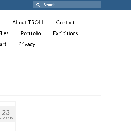
Search
for:
M
About TROLL
Contact
iles
Portfolio
Exhibitions
art
Privacy
23
AUG 2010