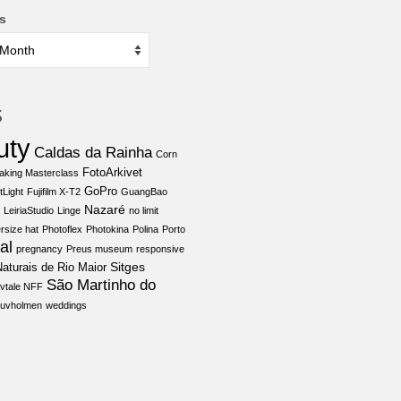
s
s
uty
Caldas da Rainha
Corn
FotoArkivet
aking Masterclass
GoPro
tLight
Fujifilm X-T2
GuangBao
Nazaré
LeiriaStudio
Linge
no limit
rsize hat
Photoflex
Photokina
Polina
Porto
al
pregnancy
Preus museum
responsive
Sitges
aturais de Rio Maior
São Martinho do
vtale NFF
juvholmen
weddings