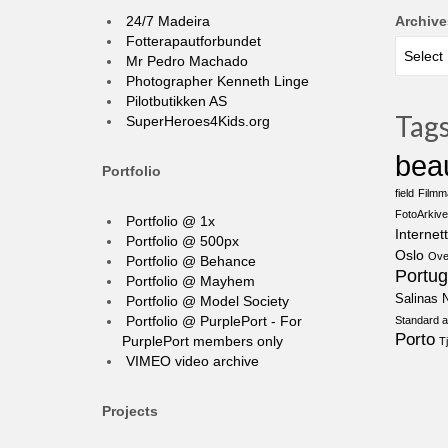
24/7 Madeira
Archive
Fotterapautforbundet
Mr Pedro Machado
Photographer Kenneth Linge
Pilotbutikken AS
Tag
SuperHeroes4Kids.org
bea
Portfolio
field
Filmm
FotoArkive
Portfolio @ 1x
Internett
Portfolio @ 500px
Oslo
Ove
Portfolio @ Behance
Portug
Portfolio @ Mayhem
Salinas N
Portfolio @ Model Society
Portfolio @ PurplePort - For
Standard a
Porto
PurplePort members only
T
VIMEO video archive
Projects