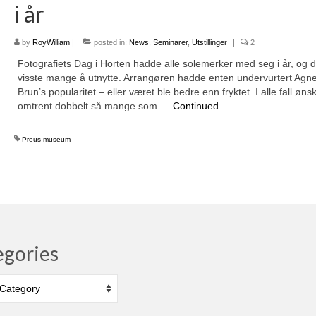
i år
by
RoyWilliam
|
posted in:
News
,
Seminarer
,
Utstillinger
|
2
Fotografiets Dag i Horten hadde alle solemerker med seg i år, og d
visste mange å utnytte. Arrangøren hadde enten undervurtert Agn
Brun’s popularitet – eller været ble bedre enn fryktet. I alle fall øns
omtrent dobbelt så mange som …
Continued
Preus museum
egories
ies