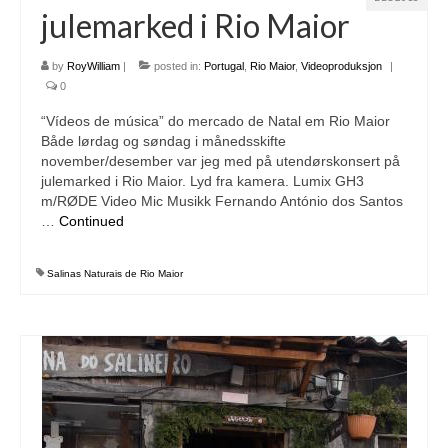
julemarked i Rio Maior
Download files >>
FlyTAP.com
by
RoyWilliam
|
posted in:
Portugal
,
Rio Maior
,
Videoproduksjon
|
0
Morocco
“Vídeos de música” do mercado de Natal em Rio Maior
Både lørdag og søndag i månedsskifte
Oslo, Norway
november/desember var jeg med på utendørskonsert på
julemarked i Rio Maior. Lyd fra kamera. Lumix GH3
Praia de Santa Cruz
m/RØDE Video Mic Musikk Fernando António dos Santos
…
Continued
Photography prints >>
Nude
Salinas Naturais de Rio Maior
Fine Art
Oslo
São Martinho do Porto
Praia de Santa Cruz