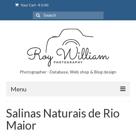
Your Cart
-
€
0.00
Search
for:
Photographer - Database, Web shop & Blog design
Menu
Norsk bryllupsfoto i Portugal
Salinas Naturais de Rio
Norsk bryllupsfoto i Lisboa og Portugal.
Maior
Priser på fotografering