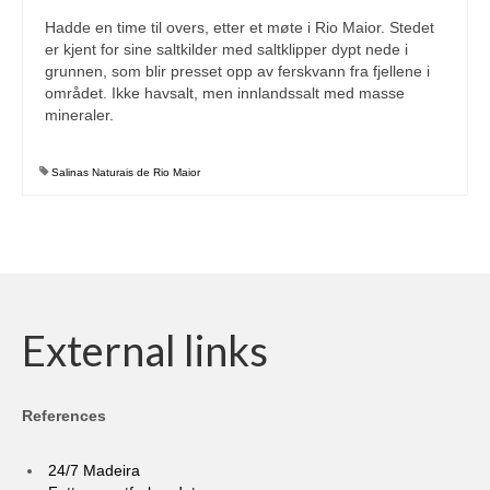
Hadde en time til overs, etter et møte i Rio Maior. Stedet
Media Login
er kjent for sine saltkilder med saltklipper dypt nede i
grunnen, som blir presset opp av ferskvann fra fjellene i
Media Checkout
området. Ikke havsalt, men innlandssalt med masse
mineraler.
Media Thanks
Portfolio
Salinas Naturais de Rio Maior
Exhibitions
Previous Exhibitions
Events
External links
Negativarkivet fra 1981–1995 er bevart
Privacy
References
24/7 Madeira