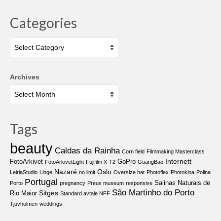
Categories
Categories
Archives
Tags
beauty
Caldas da Rainha
Corn field
Filmmaking Masterclass
Internett
FotoArkivet
GoPro
FotoArkivetLight
Fujifilm X-T2
GuangBao
Nazaré
Oslo
LeiriaStudio
Linge
no limit
Oversize hat
Photoflex
Photokina
Polina
Portugal
Salinas Naturais de
Porto
pregnancy
Preus museum
responsive
São Martinho do Porto
Sitges
Rio Maior
Standard avtale NFF
Tjuvholmen
weddings